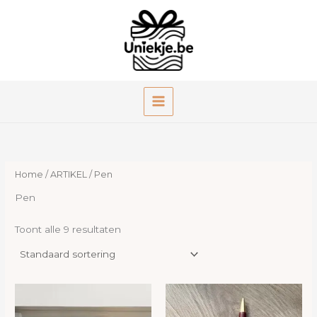
Ga
naar
de
inhoud
Home
/
ARTIKEL
/ Pen
Pen
Toont alle 9 resultaten