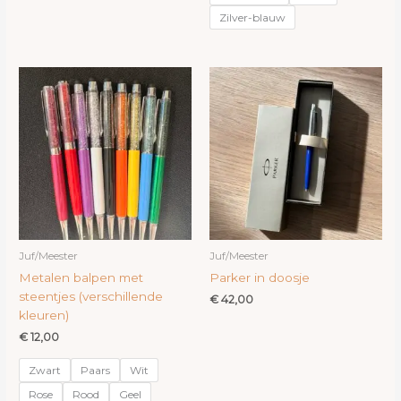
Zilver-blauw
Juf/Meester
Juf/Meester
Metalen balpen met
Parker in doosje
steentjes (verschillende
€
42,00
kleuren)
€
12,00
Zwart
Paars
Wit
Rose
Rood
Geel