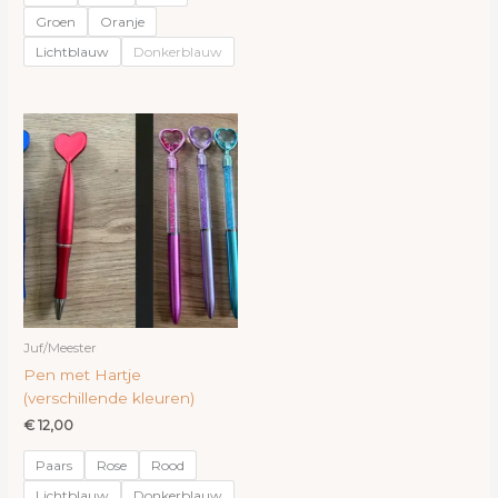
Groen
Oranje
Lichtblauw
Donkerblauw
Juf/Meester
Pen met Hartje
(verschillende kleuren)
€
12,00
Paars
Rose
Rood
Lichtblauw
Donkerblauw