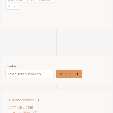
Goud
Zoeken
ZOEKEN
1
Uncategorized
1
p
1
ARTIKEL
158
r
5
2
Aanstekers
2