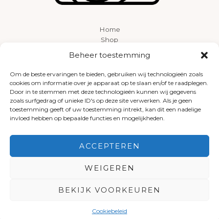
Home
Shop
Over ons
Beheer toestemming
Contact
Om de beste ervaringen te bieden, gebruiken wij technologieën zoals
cookies om informatie over je apparaat op te slaan en/of te raadplegen.
Door in te stemmen met deze technologieën kunnen wij gegevens
zoals surfgedrag of unieke ID's op deze site verwerken. Als je geen
toestemming geeft of uw toestemming intrekt, kan dit een nadelige
invloed hebben op bepaalde functies en mogelijkheden.
ACCEPTEREN
Maatschappelijke zetel:
Voetpad 30 – 3550 Heusden-Zolder
WEIGEREN
info@uniekje.be
+32 499 27 29 60
BTW: BE 1016 175 958 - Eenmanszaak
BEKIJK VOORKEUREN
Privacyverklaring, cookieverklaring en algemene
voorwaarden.
Cookiebeleid