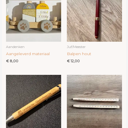
Aandenken
Juf/Meester
Aangeleverd materiaal
Balpen hout
€
8,00
€
12,00