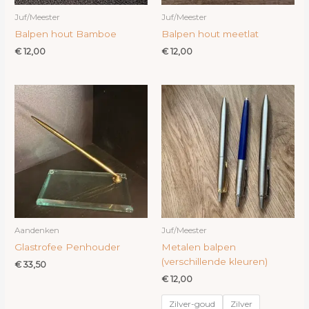
Juf/Meester
Juf/Meester
Balpen hout Bamboe
Balpen hout meetlat
€
12,00
€
12,00
Aandenken
Juf/Meester
Glastrofee Penhouder
Metalen balpen
(verschillende kleuren)
€
33,50
€
12,00
Zilver-goud
Zilver