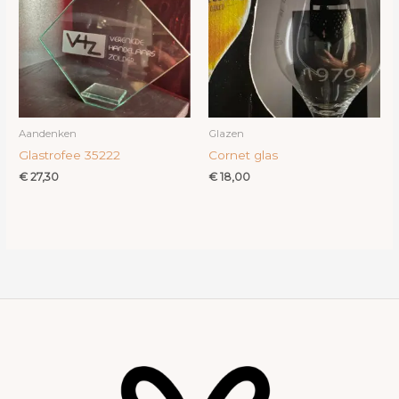
Aandenken
Glazen
Glastrofee 35222
Cornet glas
€
27,30
€
18,00