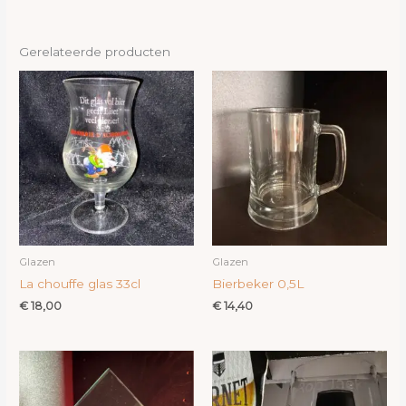
Gerelateerde producten
Glazen
Glazen
La chouffe glas 33cl
Bierbeker 0,5L
€
18,00
€
14,40